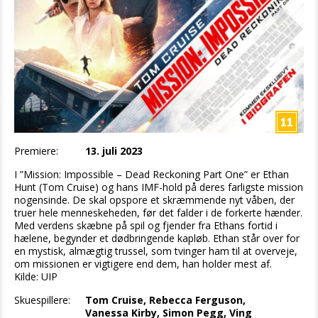
Premiere:
13. juli 2023
I ”Mission: Impossible – Dead Reckoning Part One” er Ethan
Hunt (Tom Cruise) og hans IMF-hold på deres farligste mission
nogensinde. De skal opspore et skræmmende nyt våben, der
truer hele menneskeheden, før det falder i de forkerte hænder.
Med verdens skæbne på spil og fjender fra Ethans fortid i
hælene, begynder et dødbringende kapløb. Ethan står over for
en mystisk, almægtig trussel, som tvinger ham til at overveje,
om missionen er vigtigere end dem, han holder mest af.
Kilde: UIP
Skuespillere:
Tom Cruise, Rebecca Ferguson,
Vanessa Kirby, Simon Pegg, Ving