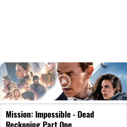
Filmdetaljer
HER KAN DU SE DETALJER OM OG
BESTILLE BILLETTER TIL DEN VALGTE
FILM
Mission: Impossible - Dead
Reckoning Part One