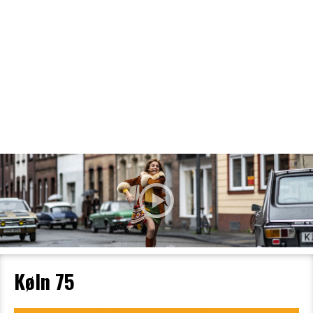
Filmdetaljer
HER KAN DU SE DETALJER OM OG
BESTILLE BILLETTER TIL DEN VALGTE
FILM
Køln 75