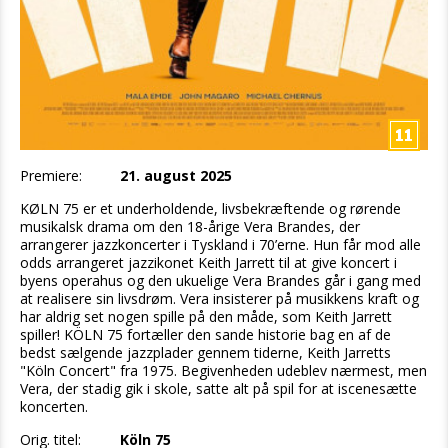
Premiere:
21. august 2025
KØLN 75 er et underholdende, livsbekræftende og rørende
musikalsk drama om den 18-årige Vera Brandes, der
arrangerer jazzkoncerter i Tyskland i 70’erne. Hun får mod alle
odds arrangeret jazzikonet Keith Jarrett til at give koncert i
byens operahus og den ukuelige Vera Brandes går i gang med
at realisere sin livsdrøm. Vera insisterer på musikkens kraft og
har aldrig set nogen spille på den måde, som Keith Jarrett
spiller! KÖLN 75 fortæller den sande historie bag en af de
bedst sælgende jazzplader gennem tiderne, Keith Jarretts
"Köln Concert" fra 1975. Begivenheden udeblev nærmest, men
Vera, der stadig gik i skole, satte alt på spil for at iscenesætte
koncerten.
Orig. titel:
Köln 75