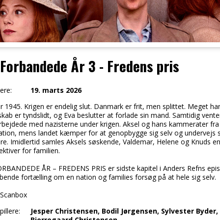
Forbandede År 3 - Fredens pris
ere:
19. marts 2026
r 1945. Krigen er endelig slut. Danmark er frit, men splittet. Meget ha
ab er tyndslidt, og Eva beslutter at forlade sin mand. Samtidig vente
bejdede med nazisterne under krigen. Aksel og hans kammerater fr
ration, mens landet kæmper for at genopbygge sig selv og undervejs
re. Imidlertid samles Aksels søskende, Valdemar, Helene og Knuds en
ktiver for familien.
RBANDEDE ÅR – FREDENS PRIS er sidste kapitel i Anders Refns episke
bende fortælling om en nation og families forsøg på at hele sig selv.
: Scanbox
illere:
Jesper Christensen, Bodil Jørgensen, Sylvester Byder,
Bjerregaard Christensen