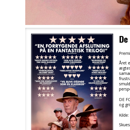
De 
Premi
Året e
ægtesk
samar
frust
smuld
perspe
DE FO
og gri
Kilde
Skuesp