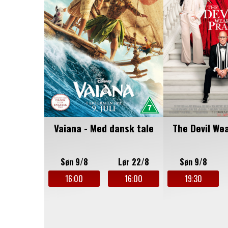
Vaiana - Med dansk tale
The Devil We
Søn 9/8
Lør 22/8
Søn 9/8
16:00
16:00
19:30