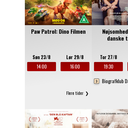
Paw Patrol: Dino Filmen
Nøjsomhed
danske t
Søn 23/8
Lør 29/8
Tor 27/8
14:00
16:00
19:30
Biografklub 
3