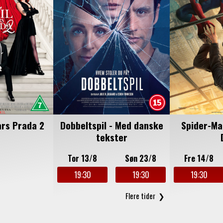
17
18
19
20
21
22
23
24
25
26
27
28
29
30
31
1
2
3
4
5
6
ars Prada 2
Dobbeltspil - Med danske
Spider-Ma
tekster
Tor 13/8
Søn 23/8
Fre 14/8
19:30
19:30
19:30