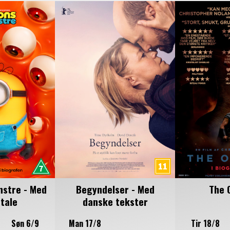
nstre - Med
Begyndelser - Med
The 
tale
danske tekster
Søn 6/9
Man 17/8
Tir 18/8