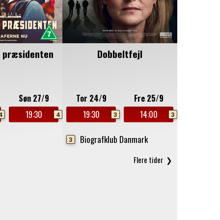
l præsidenten
Dobbeltfejl
Søn 27/9
Tor 24/9
Fre 25/9
19:30
19:30
14:00
4
4
3
3
Biografklub Danmark
3