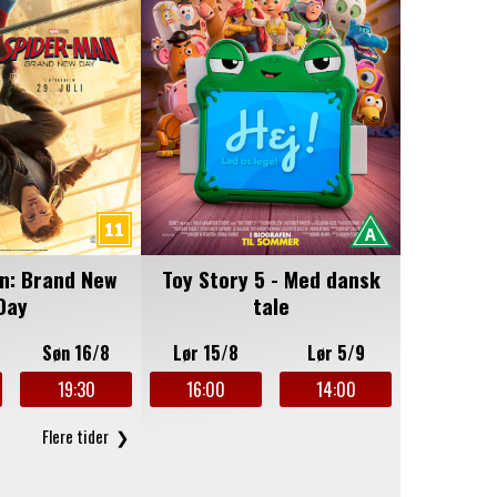
n: Brand New
Toy Story 5 - Med dansk
Day
tale
Søn 16/8
Lør 15/8
Lør 5/9
19:30
16:00
14:00