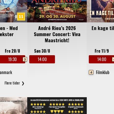
en - Med
André Rieu’s 2026
En kage ti
ekster
Summer Concert: Viva
Maastricht!
Fre 28/8
Søn 30/8
Fre 11/9
19:30
14:00
14:00
3
Danmark
Filmklub
4