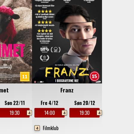
met
Franz
Søn 22/11
Fre 4/12
Søn 20/12
19:30
14:00
19:30
4
4
4
Filmklub
4