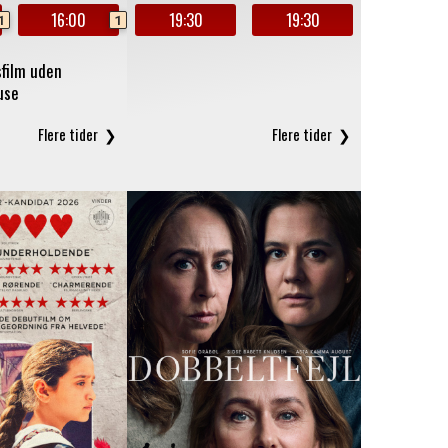
16:00
19:30
19:30
1
1
film uden
use