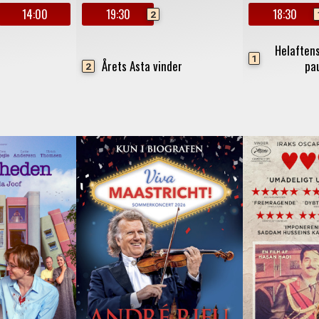
14:00
19:30
18:30
2
Helaftens
1
Årets Asta vinder
pa
2