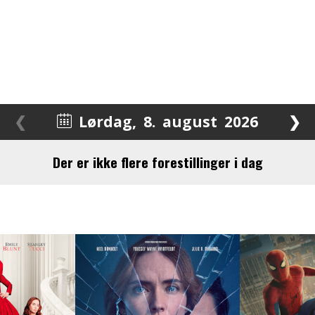
❮
Lørdag
,
8.
august
2026
❯
Der er ikke flere forestillinger i dag
August 2026
Man
Tirs
Ons
Tors
Fre
Lør
Søn
27
28
29
30
31
1
2
3
4
5
6
7
8
9
10
11
12
13
14
15
16