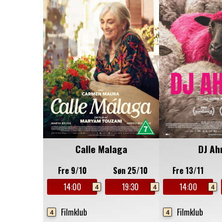
Calle Malaga
DJ Ah
Fre 9/10
Søn 25/10
Fre 13/11
14:00
19:30
14:00
4
4
4
Filmklub
Filmklub
4
4